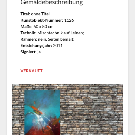
Gemäldebeschreibung
Titel:
ohne Titel
Kunstobjekt-Nummer:
1126
Maße:
60 x 80 cm
Technik:
Mischtechnik auf Leinen;
Rahmen:
nein, Seiten bemalt;
Entstehungsjahr:
2011
Signiert:
ja
VERKAUFT