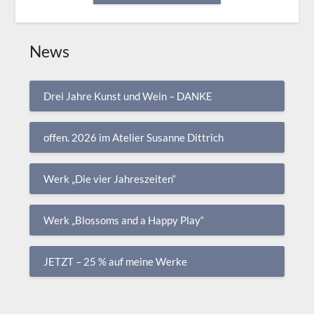
News
Drei Jahre Kunst und Wein – DANKE
offen. 2026 im Atelier Susanne Dittrich
Werk „Die vier Jahreszeiten“
Werk „Blossoms and a Happy Play“
JETZT – 25 % auf meine Werke