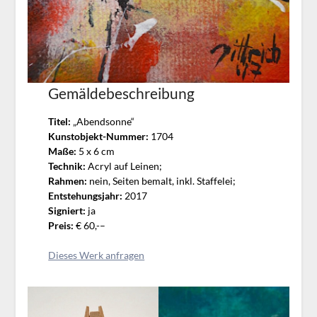
Gemäldebeschreibung
Titel:
„Abendsonne“
Kunstobjekt-Nummer:
1704
Maße:
5 x 6 cm
Technik:
Acryl auf Leinen;
Rahmen:
nein, Seiten bemalt, inkl. Staffelei;
Entstehungsjahr:
2017
Signiert:
ja
Preis:
€ 60,-
–
Dieses Werk anfragen