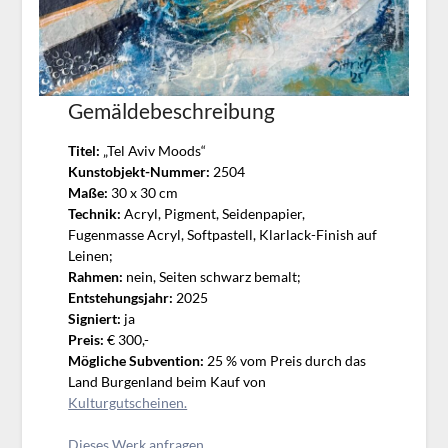
Gemäldebeschreibung
Titel:
„Tel Aviv Moods“
Kunstobjekt-Nummer:
2504
Maße:
30 x 30 cm
Technik:
Acryl, Pigment, Seidenpapier,
Fugenmasse Acryl, Softpastell, Klarlack-Finish auf
Leinen;
Rahmen:
nein, Seiten schwarz bemalt;
Entstehungsjahr:
2025
Signiert:
ja
Preis:
€ 300,-
Mögliche Subvention:
25 % vom Preis durch das
Land Burgenland beim Kauf von
Kulturgutscheinen.
Dieses Werk anfragen